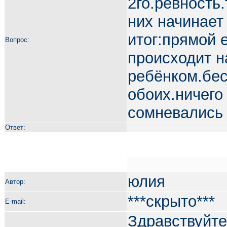
2го.ревность
них начинает
итог:прямой 
Вопрос:
происходит н
ребёнком.бе
обоих.ничего
сомневались 
Ответ:
юлия
Автор:
***скрыто***
E-mail:
Здравствуйте