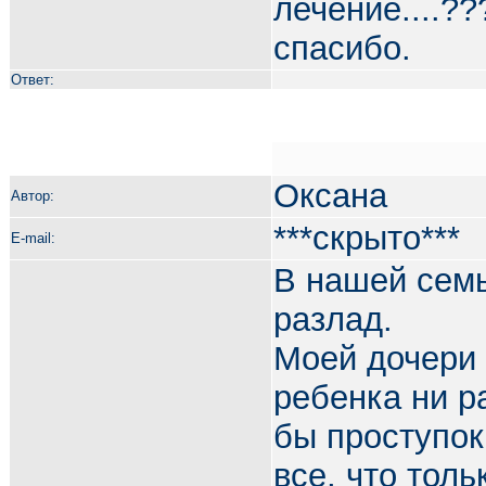
лечение....??
спасибо.
Ответ:
Оксана
Автор:
***скрыто***
E-mail:
В нашей сем
разлад.
Моей дочери п
ребенка ни р
бы проступок
все, что тол