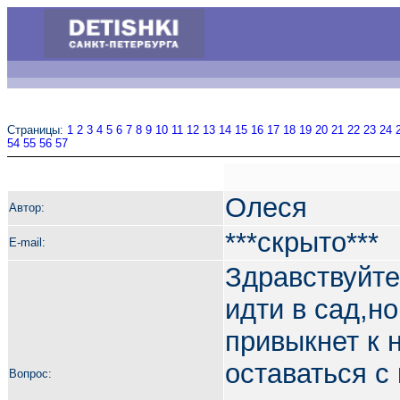
Страницы:
1
2
3
4
5
6
7
8
9
10
11
12
13
14
15
16
17
18
19
20
21
22
23
24
54
55
56
57
Олеся
Автор:
***скрыто***
E-mail:
Здравствуйте
идти в сад,н
привыкнет к 
оставаться с
Вопрос: