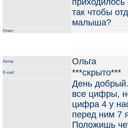
приходилось е
так чтобы отд
малыша?
Ответ:
Ольга
Автор:
***скрыто***
E-mail:
День добрый.
все цифры, н
цифра 4 у на
перед ним 7 
Положишь чет